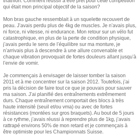
triathlon. Comment réussir à être prêt pour cette compétition
qui était mon principal objectif de la saison?
Mon bras gauche ressemblait à un squelette recouvert de
peau. J'avais perdu plus de 4kg de muscles. Je n'avais plus,
ni force, ni vitesse, ni endurance. Mon retour sur un vélo fut
catastrophique, en plus de la perte de condition physique,
j'avais perdu le sens de l'équilibre sur ma monture, je
n'arrivais plus à descendre à une allure convenable et
chaque vibration provoquait de fortes douleurs allant jusqu'à
l'envie de vomir.
Je commençais à envisager de laisser tomber la saison
2011 et à me concentrer sur la saison 2012. Toutefois, j'ai
pris la décision de faire tout ce que je pouvais pour sauver
ma saison. J'ai planifié des entraînements extrêmement
durs. Chaque entraînement comportait des blocs à très
haute intensité (seuil et/ou vma) ou avec de fortes
résistances (montées sur gros braquets). Au bout de 5 jours
à ce rythme, j'avais réussi à reprendre plus de 1kg, j'avais
rattrapé environs 50% de mon retard et je commençais à
être optimiste pour les Championnats Suisse.